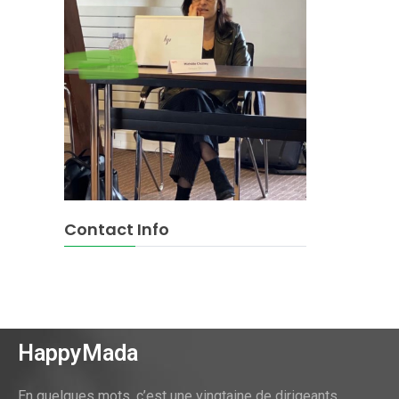
Contact Info
HappyMada
En quelques mots, c’est une vingtaine de dirigeants