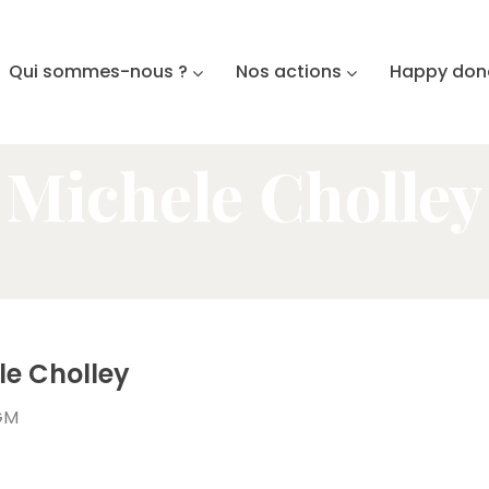
Qui sommes-nous ?
Nos actions
Happy don
Michele Cholley
le Cholley
GM