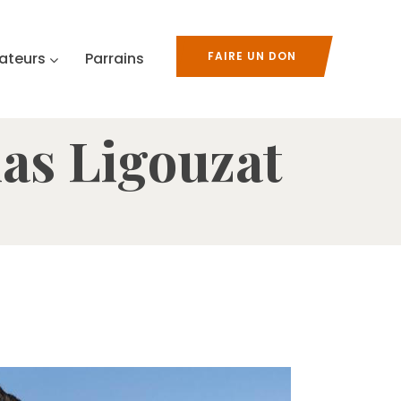
ateurs
Parrains
FAIRE UN DON
las Ligouzat