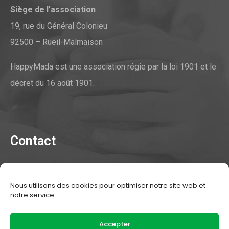
Siège de l’association
19, rue du Général Colonieu
92500 – Rueil-Malmaison
HappyMada est une association régie par la loi 1901 et le
décret du 16 août 1901.
Contact
Contacter l'association
Nous utilisons des cookies pour optimiser notre site web et
Mentions légales
notre service.
Statuts de l'association
Accepter