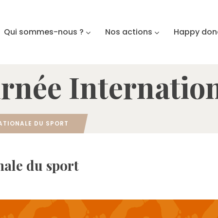
Qui sommes-nous ?
Nos actions
Happy don
urnée Internation
ATIONALE DU SPORT
nale du sport