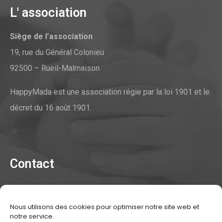
L' association
Siège de l’association
19, rue du Général Colonieu
92500 – Rueil-Malmaison
HappyMada est une association régie par la loi 1901 et le
décret du 16 août 1901.
Contact
Contacter l'association
Nous utilisons des cookies pour optimiser notre site web et
Mentions légales
notre service.