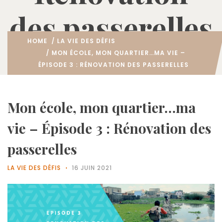
des passerelles
HOME
/
LA VIE DES DÉFIS
/ MON ÉCOLE, MON QUARTIER…MA VIE –
ÉPISODE 3 : RÉNOVATION DES PASSERELLES
Mon école, mon quartier…ma
vie – Épisode 3 : Rénovation des
passerelles
LA VIE DES DÉFIS
16 JUIN 2021