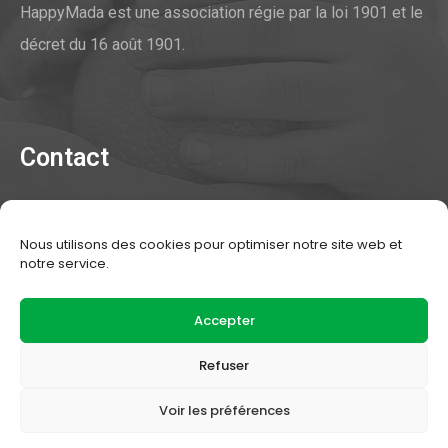
HappyMada est une association régie par la loi 1901 et le
décret du 16 août 1901.
Contact
Contacter l'association
Nous utilisons des cookies pour optimiser notre site web et
Mentions légales
notre service.
Statuts de l'association
Accepter
Refuser
Voir les préférences
HappyMada © 2020 |
Design Meliatis