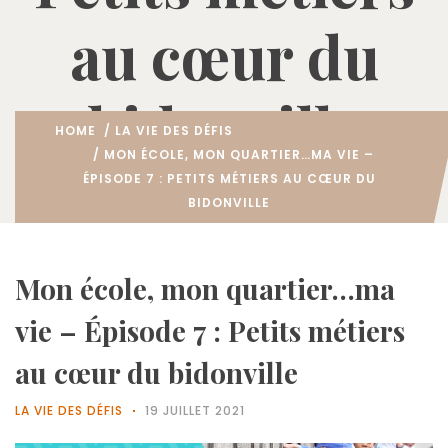
au cœur du
bidonville
HOME
/
LA VIE DES DÉFIS
/ MON ÉCOLE, MON QUARTIER…MA VIE –
ÉPISODE 7 : PETITS MÉTIERS AU CŒUR DU
BIDONVILLE
Mon école, mon quartier…ma
vie – Épisode 7 : Petits métiers
au cœur du bidonville
LA VIE DES DÉFIS
19 JUILLET 2021