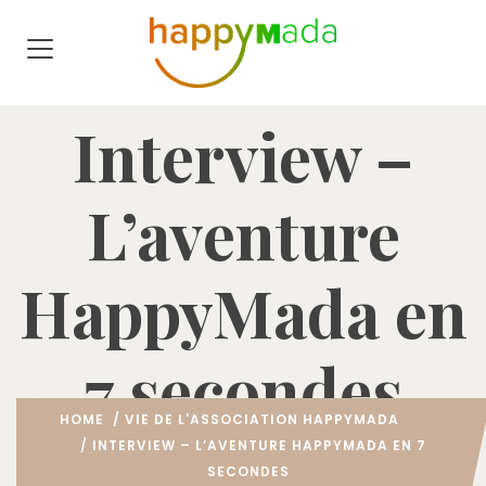
Interview –
L’aventure
HappyMada en
7 secondes
HOME
/
VIE DE L'ASSOCIATION HAPPYMADA
/ INTERVIEW – L’AVENTURE HAPPYMADA EN 7
SECONDES